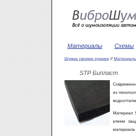
Материалы
Схемы
Шумка своими руками
//
Материал
STP Бипласт
Современн
из пенопол
водоотталк
Материал S
клеем защ
материала 