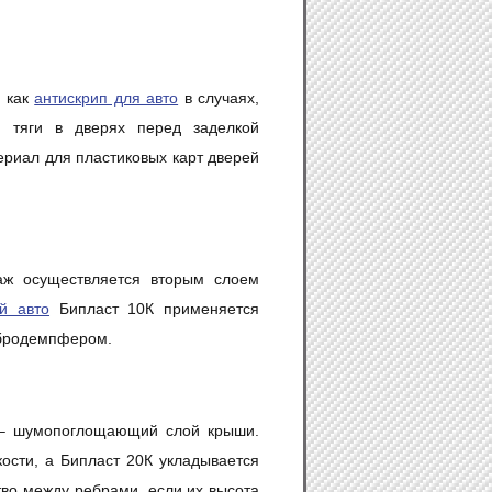
я как
антискрип для авто
в случаях,
и тяги в дверях перед заделкой
ериал для пластиковых карт дверей
аж осуществляется вторым слоем
й авто
Бипласт 10К применяется
ибродемпфером.
 – шумопоглощающий слой крыши.
сти, а Бипласт 20К укладывается
тво между ребрами, если их высота