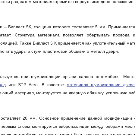
сятки раз, затем материал стремится вернуть исходное положение.
и – Бипласт 5К, толщина которого составляет 5 мм. Применяетс
тает. Структура материала позволяет обертывать провода 
золяцией. Также Бипласт 5 К применяется как уплотнительный мат
лючить удары и стуки пластиковой обшивки о металл двери.
льзуется при шумоизоляции крыши салона автомобиля. Монт
олд
или STP Aero. В качестве
материала шумоизоляции двере
ающий материал, монтируется на дверную обшивку, усиленную в
 составляет 20 мм. Основное применение данной модификации
первым слоем монтируется виброизоляция между ребрами жестко
одели автомобиля, материал может быть наклеен как в пространс