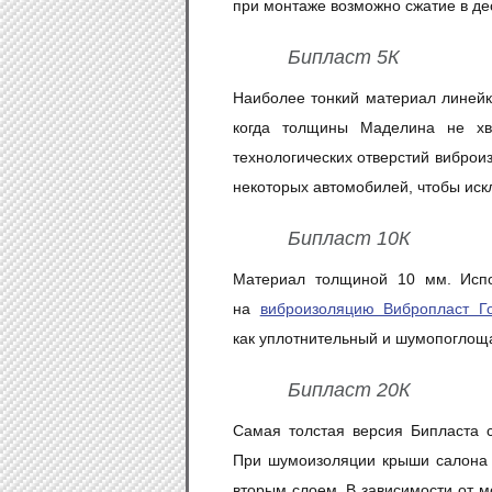
при монтаже возможно сжатие в де
Бипласт 5К
Наиболее тонкий материал линейк
когда толщины Маделина не хва
технологических отверстий виброи
некоторых автомобилей, чтобы иск
Бипласт 10К
Материал толщиной 10 мм. Испо
на
виброизоляцию Вибропласт Г
как уплотнительный и шумопоглощ
Бипласт 20К
Самая толстая версия Бипласта
При шумоизоляции крыши салона 
вторым слоем. В зависимости от м