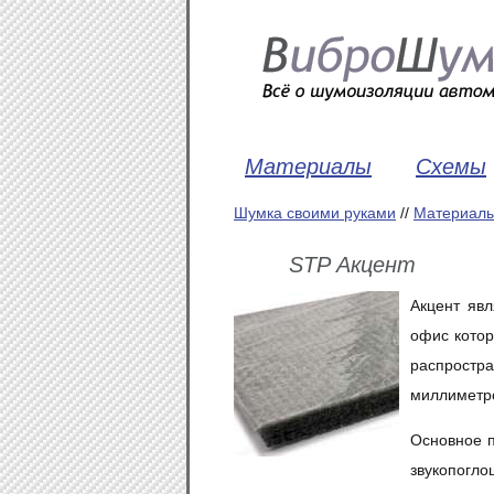
Материалы
Схемы
Шумка своими руками
//
Материал
STP Акцент
Акцент яв
офис котор
распростр
миллиметро
Основное п
звукопогл